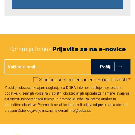
Spremljajte nas
Prijavite se na e-novice
Pošlji
Strinjam se s prejemanjem e-mail obvestil.
*
Z oddajo obrazca izdajam soglasje, da DOBA interno obdeluje moje osebne
podatke, ki sem jih vpisal/a v spletni obrazec in jih uporabi za namene izvajanja
aktivnosti neposrednega trženja in promocije Dobe, za interne analize in
statistične obdelave. Prejemnik se lahko kadarkoli odjavi od prejemanja obvestil
s strani Dobe, odjava je možna na e-mail
info@doba.si
.