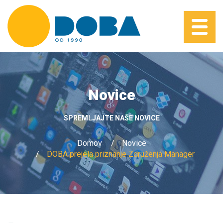
Novice
SPREMLJAJTE NAŠE NOVICE
Domov
Novice
DOBA prejela priznanje Združenja Manager