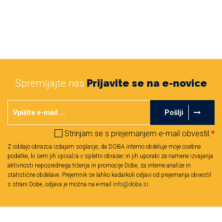
Spremljajte nas
Prijavite se na e-novice
Pošlji
Strinjam se s prejemanjem e-mail obvestil.
*
Z oddajo obrazca izdajam soglasje, da DOBA interno obdeluje moje osebne
podatke, ki sem jih vpisal/a v spletni obrazec in jih uporabi za namene izvajanja
aktivnosti neposrednega trženja in promocije Dobe, za interne analize in
statistične obdelave. Prejemnik se lahko kadarkoli odjavi od prejemanja obvestil
s strani Dobe, odjava je možna na e-mail
info@doba.si
.