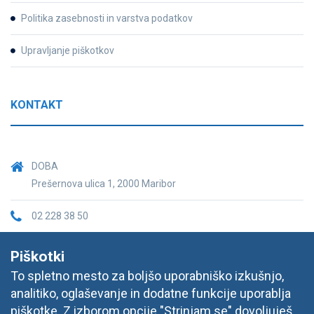
Politika zasebnosti in varstva podatkov
Upravljanje piškotkov
KONTAKT
DOBA
Prešernova ulica 1, 2000 Maribor
02 228 38 50
informacije@doba.si
Piškotki
To spletno mesto za boljšo uporabniško izkušnjo,
analitiko, oglaševanje in dodatne funkcije uporablja
piškotke. Z izborom opcije "Strinjam se" dovoljuješ