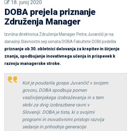
18. junij 2020
DOBA prejela priznanje
Združenja Manager
Izvršna direktorica Združenja Manager Petra Juvančič je na
današnji Slavnostni seji senata DOBA Fakultete DOBI podelila
priznanje ob 30. obletnici delovanja za krepitev in širjenje
znanja, spodbujanje inovativnega učenja in prispevek k
razvoju managerske stroke.
Kot je poudarila gospa Juvančič v svojem
govoru, DOBA spodbuja pomen
vseživljenjskega izobraževanja in s tem
skrbi za dvig izobrazbene ravni v
Sloveniji. DOBA je tista, ki s svojimi
programi in inovativnimi pristopi razvija
sedanje in prihodnje generacije