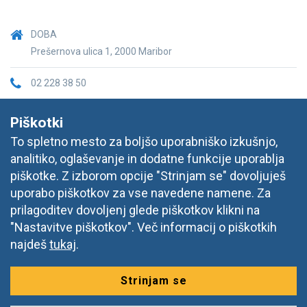
DOBA
Prešernova ulica 1, 2000 Maribor
02 228 38 50
informacije@doba.si
Piškotki
To spletno mesto za boljšo uporabniško izkušnjo,
analitiko, oglaševanje in dodatne funkcije uporablja
piškotke. Z izborom opcije "Strinjam se" dovoljuješ
uporabo piškotkov za vse navedene namene. Za
prilagoditev dovoljenj glede piškotkov klikni na
"Nastavitve piškotkov". Več informacij o piškotkih
najdeš
tukaj
.
Strinjam se
© 2026 DOBA, Prešernova ulica 1, 2000 Maribor,
Vse pravice
pridržane