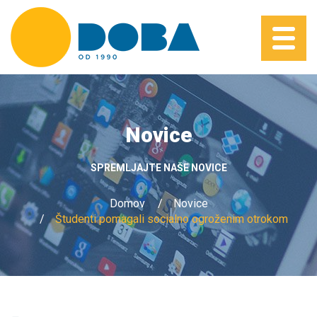
Novice
SPREMLJAJTE NAŠE NOVICE
Domov
Novice
Študenti pomagali socialno ogroženim otrokom