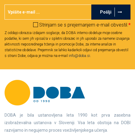
Pošlji
Strinjam se s prejemanjem e-mail obvestil.
*
Z oddajo obrazca izdajam soglasje, da DOBA interno obdeluje moje osebne
podatke, ki sem jih vpisal/a v spletni obrazec in jih uporabi za namene izvajanja
aktivnosti neposrednega trženja in promocije Dobe, za interne analize in
statistične obdelave. Prejemnik se lahko kadarkoli odjavi od prejemanja obvestil
s strani Dobe, odjava je možna na e-mail
info@doba.si
.
DOBA je bila ustanovljena leta 1990 kot prva zasebna
izobraževalna ustanova v Sloveniji. Vsa leta obstoja na DOBI
razvijamo in negujemo proces vseživljenjskega učenja.