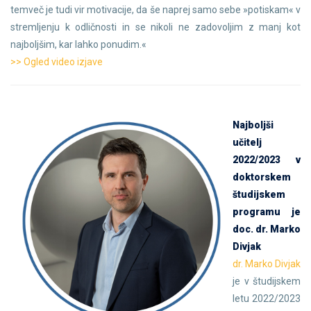
temveč je tudi vir motivacije, da še naprej samo sebe »potiskam« v
stremljenju k odličnosti in se nikoli ne zadovoljim z manj kot
najboljšim, kar lahko ponudim.«
>> Ogled video izjave
Najboljši
učitelj
2022/2023 v
doktorskem
študijskem
programu je
doc. dr. Marko
Divjak
dr. Marko Divjak
je v študijskem
letu 2022/2023