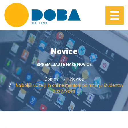
Novice
SPREMLJAJTE NAŠE NOVICE
Domov
Novice
Najboljši učitelji in online mentorji po mnenju študentov
2022/2023