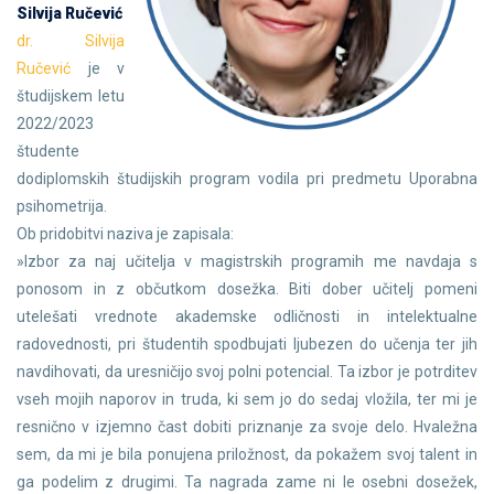
Silvija Ručević
dr. Silvija
Ručević
je v
študijskem letu
2022/2023
študente
dodiplomskih študijskih program vodila pri predmetu Uporabna
psihometrija.
Ob pridobitvi naziva je zapisala:
»Izbor za naj učitelja v magistrskih programih me navdaja s
ponosom in z občutkom dosežka. Biti dober učitelj pomeni
utelešati vrednote akademske odličnosti in intelektualne
radovednosti, pri študentih spodbujati ljubezen do učenja ter jih
navdihovati, da uresničijo svoj polni potencial. Ta izbor je potrditev
vseh mojih naporov in truda, ki sem jo do sedaj vložila, ter mi je
resnično v izjemno čast dobiti priznanje za svoje delo. Hvaležna
sem, da mi je bila ponujena priložnost, da pokažem svoj talent in
ga podelim z drugimi. Ta nagrada zame ni le osebni dosežek,