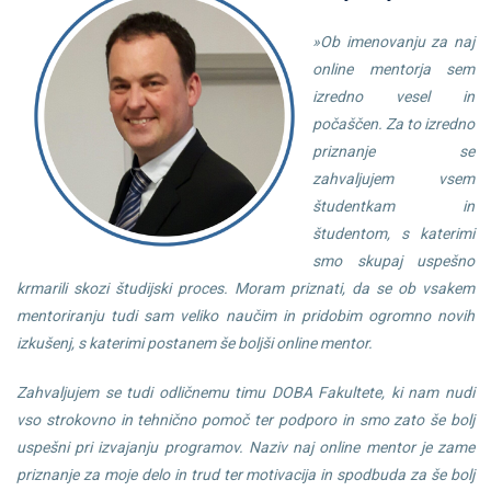
»Ob imenovanju za naj
online mentorja sem
izredno vesel in
počaščen. Za to izredno
priznanje se
zahvaljujem vsem
študentkam in
študentom, s katerimi
smo skupaj uspešno
krmarili skozi študijski proces. Moram priznati, da se ob vsakem
mentoriranju tudi sam veliko naučim in pridobim ogromno novih
izkušenj, s katerimi postanem še boljši online mentor.
Zahvaljujem se tudi odličnemu timu DOBA Fakultete, ki nam nudi
vso strokovno in tehnično pomoč ter podporo in smo zato še bolj
uspešni pri izvajanju programov. Naziv naj online mentor je zame
priznanje za moje delo in trud ter motivacija in spodbuda za še bolj