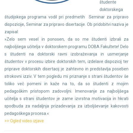
študente
doktorskega
študijskega programa vodil pri predmetih Seminar za pripravo
dispozicije, Seminar za pripravo disertacije. Ob pridobitvi naziva je
zapisal:
»Zelo sem vesel in ponosen, da so me študenti izbrali za
najboljšega učitelja v doktorskem programu DOBA Fakultete! Delo
s študenti na doktorski ravni izobraževanja in usmerjanje
študentov v procesu izbire doktorskih tem, izdelave dispozicij ter
priprave doktorskih disertacij je zahtevno in predstavlja poseben
strokovni izziv. V tem pogledu mi priznanje s strani študentov še
toliko več pomeni in kaže na to, da so študenti z mojim
pedagoškim pristopom zadovoljni. Imenovanje za najboljšega
učitelja s strani študentov je zame izvrstna motivacija in hkrati
spodbuda za nadaljnja prizadevanja za izboljševanje kakovosti
pedagoškega procesa.«
>> Ogled video izjave