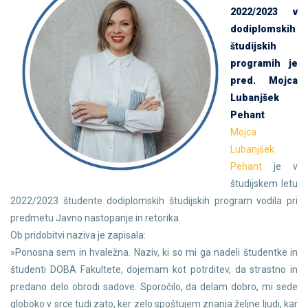
2022/2023 v
dodiplomskih
študijskih
programih je
pred. Mojca
Lubanjšek
Pehant
Mojca
Lubanjšek
Pehant
je v
študijskem letu
2022/2023 študente dodiplomskih študijskih program vodila pri
predmetu Javno nastopanje in retorika.
Ob pridobitvi naziva je zapisala:
»Ponosna sem in hvaležna. Naziv, ki so mi ga nadeli študentke in
študenti DOBA Fakultete, dojemam kot potrditev, da strastno in
predano delo obrodi sadove. Sporočilo, da delam dobro, mi sede
globoko v srce tudi zato, ker zelo spoštujem znanja željne ljudi, kar