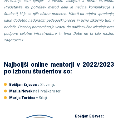
»Priznanje sem sprejel z velikim veseljem, a hkrati skromno.
Predstavlja mi potrditev metod dela in načina komunikacije s
študenti, ki je za njih očitno primeren. Hkrati pa odpira vprašanje,
kako dodatno nadgraditi pedagoški proces in učno izkušnjo tudi v
bodoče. Posebej pomembno je vedeti, da odlične učne izkušnje brez
podpore celotne infrastrukture in tima Dobe ne bi bilo možno
zagotoviti.«
Najboljši online mentorji v 2022/2023
po izboru študentov so:
Boštjan Erjavec
v Sloveniji,
Marija Novak
na Hrvaškem ter
Marija Torbica
v Srbiji.
Boštjan Erjavec: