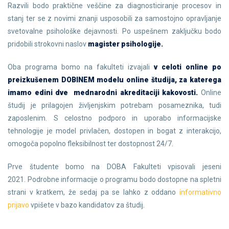
Razvili bodo praktične veščine za diagnosticiranje procesov in
stanj ter se z novimi znanji usposobili za samostojno opravljanje
svetovalne psihološke dejavnosti. Po uspešnem zaključku bodo
pridobili strokovni naslov
magister psihologije.
Oba programa bomo na fakulteti izvajali
v celoti online po
preizkušenem DOBINEM modelu online študija, za katerega
imamo edini dve mednarodni akreditaciji kakovosti.
Online
študij je prilagojen življenjskim potrebam posameznika, tudi
zaposlenim. S celostno podporo in uporabo informacijske
tehnologije je model privlačen, dostopen in bogat z interakcijo,
omogoča popolno fleksibilnost ter dostopnost 24/7.
Prve študente bomo na DOBA Fakulteti vpisovali jeseni
2021. Podrobne informacije o programu bodo dostopne na spletni
strani v kratkem, že sedaj pa se lahko z oddano
informativno
prijavo
vpišete v bazo kandidatov za študij.