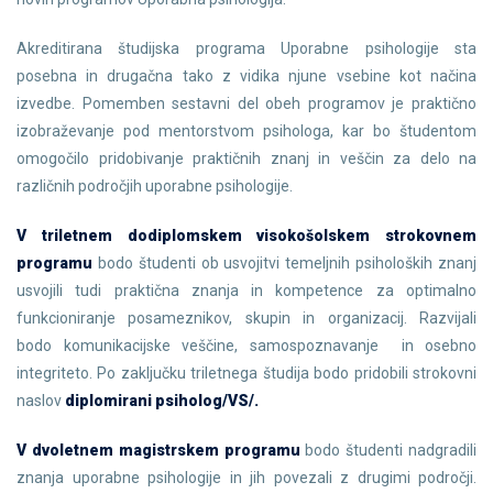
Akreditirana študijska programa Uporabne psihologije sta
posebna in drugačna tako z vidika njune vsebine kot načina
izvedbe. Pomemben sestavni del obeh programov je praktično
izobraževanje pod mentorstvom psihologa, kar bo študentom
omogočilo pridobivanje praktičnih znanj in veščin za delo na
različnih področjih uporabne psihologije.
V triletnem dodiplomskem visokošolskem strokovnem
programu
bodo študenti ob usvojitvi temeljnih psiholoških znanj
usvojili tudi praktična znanja in kompetence za optimalno
funkcioniranje posameznikov, skupin in organizacij. Razvijali
bodo komunikacijske veščine, samospoznavanje in osebno
integriteto. Po zaključku triletnega študija bodo pridobili strokovni
naslov
diplomirani psiholog/VS/.
V dvoletnem magistrskem programu
bodo študenti nadgradili
znanja uporabne psihologije in jih povezali z drugimi področji.