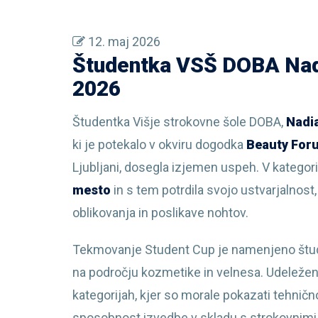
12. maj 2026
Študentka VSŠ DOBA Nadi
2026
Študentka Višje strokovne šole DOBA,
Nadi
ki je potekalo v okviru dogodka
Beauty Foru
Ljubljani, dosegla izjemen uspeh. V kategori
mesto
in s tem potrdila svojo ustvarjalnos
oblikovanja in poslikave nohtov.
Tekmovanje Student Cup je namenjeno študen
na področju kozmetike in velnesa. Udeležen
kategorijah, kjer so morale pokazati tehničn
sposobnost izvedbe v skladu s strokovnimi me