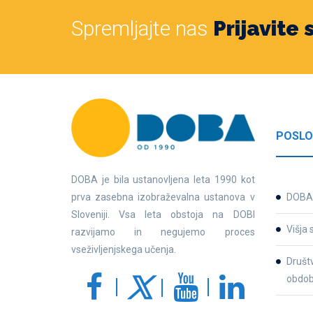
Spremljajte nas
Prijavite
POSLO
DOBA je bila ustanovljena leta 1990 kot
prva zasebna izobraževalna ustanova v
DOBA 
Sloveniji. Vsa leta obstoja na DOBI
Višja 
razvijamo in negujemo proces
vseživljenjskega učenja.
Društv
obdob