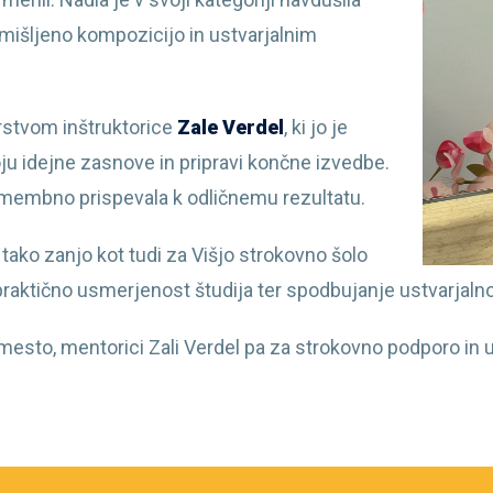
mišljeno kompozicijo in ustvarjalnim
rstvom inštruktorice
Zale Verdel
, ki jo je
oju idejne zasnove in pripravi končne izvedbe.
omembno prispevala k odličnemu rezultatu.
ko zanjo kot tudi za Višjo strokovno šolo
praktično usmerjenost študija ter spodbujanje ustvarjalno
mesto, mentorici Zali Verdel pa za strokovno podporo in 