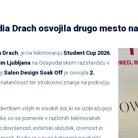
a Drach osvojila drugo mesto na
a Drach
, je na tekmovanju
Student Cup 2026
,
m Ljubljana
na Gospodarskem razstavišču v
ji
Salon Design Soak Off
je osvojila
2.
t, natančnost ter strokovno znanje na področju
tkam višjih in visokih šol, ki se izobražujejo
ke so se pomerile v različnih tekmovalnih
o dovršenost, estetski občutek, izvirnost in
rili. Nadia je v svoji kategoriji navdušila