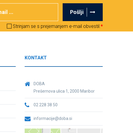
Pošlji
Strinjam se s prejemanjem e-mail obvestil.
*
KONTAKT
DOBA
Prešernova ulica 1, 2000 Maribor
02 228 38 50
informacije@doba.si