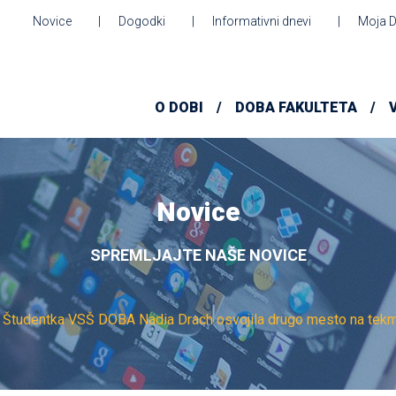
Novice
Dogodki
Informativni dnevi
Moja 
O DOBI
DOBA FAKULTETA
Novice
SPREMLJAJTE NAŠE NOVICE
Študentka VSŠ DOBA Nadia Drach osvojila drugo mesto na tek