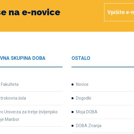
 se na e-novice
VNA SKUPINA DOBA
OSTALO
Fakulteta
Novice
strokovna šola
Dogodki
o Univerza za tretje življenjsko
Moja DOBA
je Maribor
DOBA Znanja