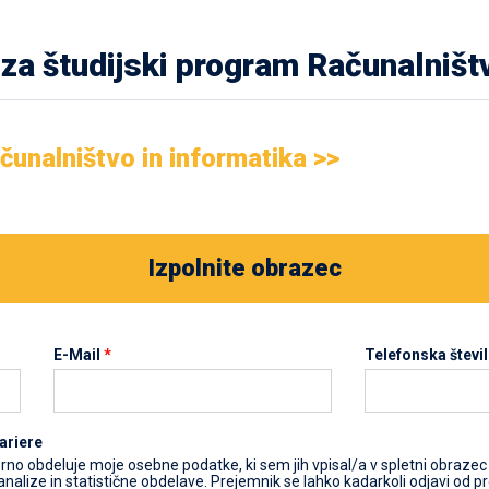
 za študijski program Računalništv
unalništvo in informatika >>
Izpolnite obrazec
E-Mail
*
Telefonska števi
ariere
no obdeluje moje osebne podatke, ki sem jih vpisal/a v spletni obrazec 
nalize in statistične obdelave. Prejemnik se lahko kadarkoli odjavi od p