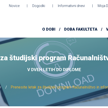
Novice
Dogodki
Informativni dnevi
Moja 
O DOBI
DOBA FAKULTETA
 za študijski program Računalništv
V DVEH LETIH DO DIPLOME
v
Prenesite letak za študijski program Računalništvo in info