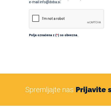
e-mail info@doba.si.
Polja označena z (
*
) so obvezna.
Spremljajte nas
Prijavite