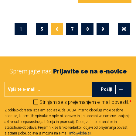
1
5
6
7
8
9
98
...
...
Spremljajte nas
Prijavite se na e-novice
Pošlji
Strinjam se s prejemanjem e-mail obvestil.
*
Z oddajo obrazca izdajam soglasje, da DOBA interno obdeluje moje osebne
podatke, ki sem jih vpisal/a v spletni obrazec in jih uporabi za namene izvajanja
aktivnosti neposrednega trženja in promocije Dobe, za interne analize in
statistične obdelave. Prejemnik se lahko kadarkoli odjavi od prejemanja obvestil
s strani Dobe, odjava je možna na e-mail
info@doba.si
.