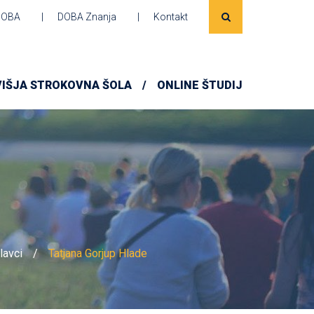
DOBA
DOBA Znanja
Kontakt
VIŠJA STROKOVNA ŠOLA
ONLINE ŠTUDIJ
lavci
Tatjana Gorjup Hlade