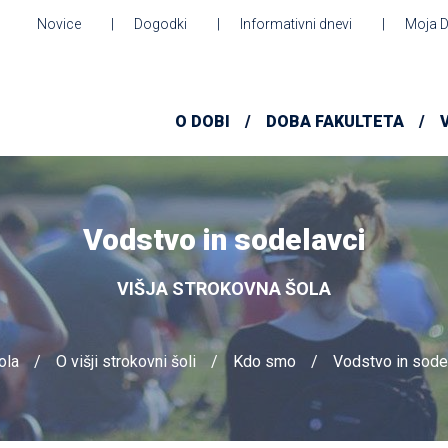
Novice
Dogodki
Informativni dnevi
Moja 
O DOBI
DOBA FAKULTETA
Vodstvo in sodelavci
VIŠJA STROKOVNA ŠOLA
ola
O višji strokovni šoli
Kdo smo
Vodstvo in sode