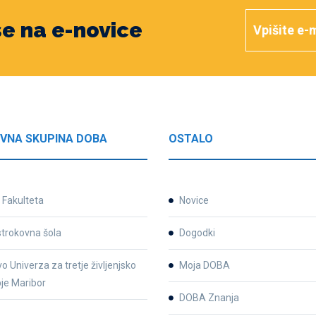
 se na e-novice
VNA SKUPINA DOBA
OSTALO
Fakulteta
Novice
strokovna šola
Dogodki
o Univerza za tretje življenjsko
Moja DOBA
je Maribor
DOBA Znanja