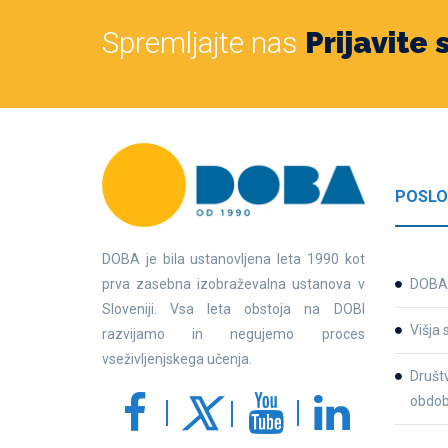
Spremljajte nas
Prijavite
POSLO
DOBA je bila ustanovljena leta 1990 kot
prva zasebna izobraževalna ustanova v
DOBA 
Sloveniji. Vsa leta obstoja na DOBI
Višja 
razvijamo in negujemo proces
vseživljenjskega učenja.
Društv
obdob