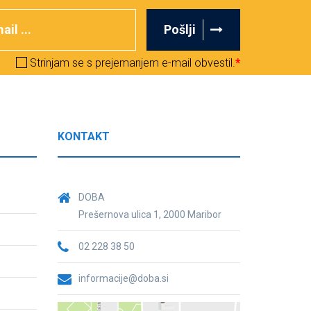
Pošlji
Strinjam se s prejemanjem e-mail obvestil.
*
KONTAKT
DOBA
Prešernova ulica 1, 2000 Maribor
02 228 38 50
informacije@doba.si